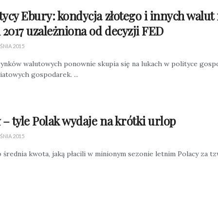
tycy Ebury: kondycja złotego i innych walu
i 2017 uzależniona od decyzji FED
ŚNIA 2015
ynków walutowych ponownie skupia się na lukach w polityce gosp
iatowych gospodarek. ...
ł – tyle Polak wydaje na krótki urlop
ŚNIA 2015
o średnia kwota, jaką płacili w minionym sezonie letnim Polacy za tzw