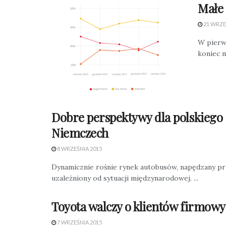
Małe 
21 WRZE
W pierws
koniec m
Dobre perspektywy dla polskiego
Niemczech
8 WRZEŚNIA 2015
Dynamicznie rośnie rynek autobusów, napędzany pr
uzależniony od sytuacji międzynarodowej. ...
Toyota walczy o klientów firmowy
7 WRZEŚNIA 2015