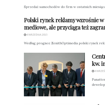
Sprzedaż samochodów do firm w ostatnich miesiącach
Polski rynek reklamy wzrośnie w 
mediowe, ale przyciąga też zagr
4 WRZEŚNIA 2015
Według prognoz ZenithOptimedia polski rynek reklam
Centr
kw. i
4 WRZEŚ
Panatto
dewelop