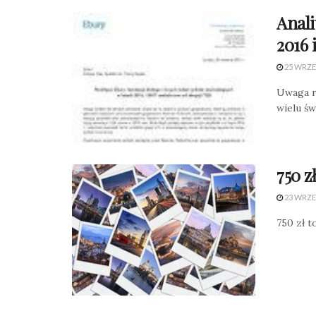
Anali
2016 
25 WRZE
Uwaga r
wielu św
750 z
23 WRZE
750 zł t