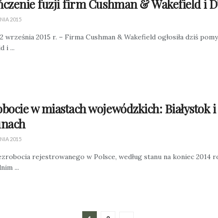
czenie fuzji firm Cushman & Wakefield i 
NIA 2015
 2 września 2015 r. – Firma Cushman & Wakefield ogłosiła dziś po
 i ...
bocie w miastach wojewódzkich: Białystok 
unach
NIA 2015
zrobocia rejestrowanego w Polsce, według stanu na koniec 2014 ro
im ...