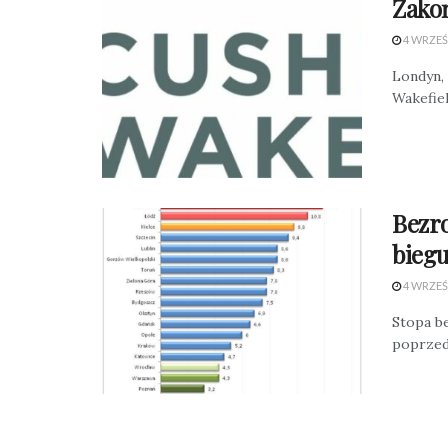
Zakoń
4 WRZEŚ
Londyn,
Wakefield
Bezro
bieg
4 WRZEŚ
Stopa be
poprzedn