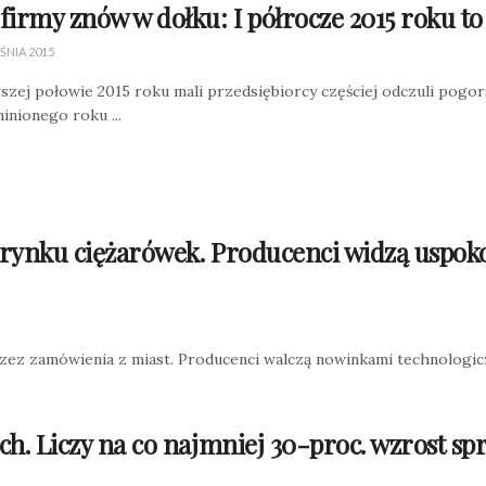
firmy znów w dołku: I półrocze 2015 roku t
ŚNIA 2015
zej połowie 2015 roku mali przedsiębiorcy częściej odczuli pogors
inionego roku ...
 rynku ciężarówek. Producenci widzą uspok
zez zamówienia z miast. Producenci walczą nowinkami technologic
ch. Liczy na co najmniej 30-proc. wzrost s