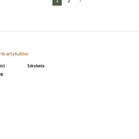
1
2
ie artykułów
ści
Szkolenia
ng