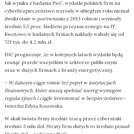
Jak wynika z badania PwC, wydatki polskich firm na
cyberbezpieczeństwo wzrosły w ubiegłym roku niemal
dwukrotnie w porównaniu z 2013 rokiem i wyniosły
średnio 5,5 proc. budżetu przeznaczonego na IT.
Kwotowo w badanych firmach nakłady wahały się od
721 tys. do 4,2 mln zł.
IDC prognozuje, że w kolejnych latach wydatki będą
rosnąć przede wszystkim w sektorze publicznym
oraz w dużych firmach z branży energetycznej.
–
W dalszym ciągu rośnie też popyt w instytucjach
finansowych, które muszą spełniać szereg wymogów
regulacyjnych i ciągle inwestować w bezpieczeństwo
–
twierdzi Edyta Kosowska.
W skali świata firmy średnie tracą przez cyberataki
średnio 3 mln dol. Straty firm dużych to średnio ponad
10 mln dol. – wskazuje PwC.