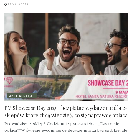
22 MAJA 2025
AKTUALNOŚCI
PM Showcase Day 2025 – bezpłatne wydarzenie dla e-
sklepów, które chcą wiedzieć, co się naprawdę opłaca
Prowadzisz e-sklep? Codziennie pytasz siebie: „Czy to się
opłaca?”W świecie e-commerce decyzje muszą być szybkie, ale