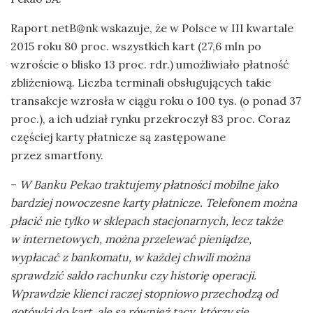
Raport netB@nk wskazuje, że w Polsce w III kwartale
2015 roku 80 proc. wszystkich kart (27,6 mln po
wzroście o blisko 13 proc. rdr.) umożliwiało płatność
zbliżeniową. Liczba terminali obsługujących takie
transakcje wzrosła w ciągu roku o 100 tys. (o ponad 37
proc.), a ich udział rynku przekroczył 83 proc. Coraz
częściej karty płatnicze są zastępowane
przez smartfony.
–
W Banku Pekao traktujemy płatności mobilne jako
bardziej nowoczesne karty płatnicze. Telefonem można
płacić nie tylko w sklepach stacjonarnych, lecz także
w internetowych, można przelewać pieniądze,
wypłacać z bankomatu, w każdej chwili można
sprawdzić saldo rachunku czy historię operacji.
Wprawdzie klienci raczej stopniowo przechodzą od
gotówki do kart, ale są również tacy, którzy się