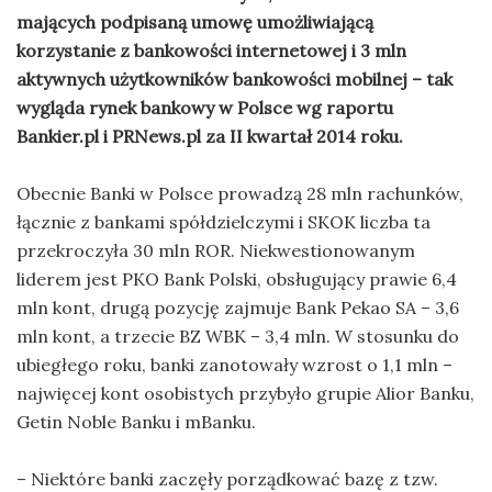
mających podpisaną umowę umożliwiającą
korzystanie z bankowości internetowej i 3 mln
aktywnych użytkowników bankowości mobilnej – tak
wygląda rynek bankowy w Polsce wg raportu
Bankier.pl i PRNews.pl za II kwartał 2014 roku.
Obecnie Banki w Polsce prowadzą 28 mln rachunków,
łącznie z bankami spółdzielczymi i SKOK liczba ta
przekroczyła 30 mln ROR. Niekwestionowanym
liderem jest PKO Bank Polski, obsługujący prawie 6,4
mln kont, drugą pozycję zajmuje Bank Pekao SA – 3,6
mln kont, a trzecie BZ WBK – 3,4 mln. W stosunku do
ubiegłego roku, banki zanotowały wzrost o 1,1 mln –
najwięcej kont osobistych przybyło grupie Alior Banku,
Getin Noble Banku i mBanku.
– Niektóre banki zaczęły porządkować bazę z tzw.