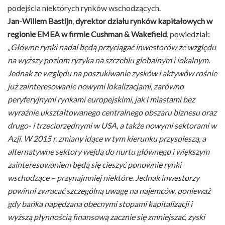
podejścia niektórych rynków wschodzących.
Jan-Willem Bastijn
,
dyrektor działu rynków kapitałowych w
regionie EMEA w firmie Cushman & Wakefield
, powiedział:
„Główne rynki nadal będą przyciągać inwestorów ze względu
na wyższy poziom ryzyka na szczeblu globalnym i lokalnym.
Jednak ze względu na poszukiwanie zysków i aktywów rośnie
już zainteresowanie nowymi lokalizacjami, zarówno
peryferyjnymi rynkami europejskimi, jak i miastami bez
wyraźnie ukształtowanego centralnego obszaru biznesu oraz
drugo- i trzeciorzędnymi w USA, a także nowymi sektorami w
Azji. W 2015 r. zmiany idące w tym kierunku przyspieszą, a
alternatywne sektory wejdą do nurtu głównego i większym
zainteresowaniem będą się cieszyć ponownie rynki
wschodzące – przynajmniej niektóre. Jednak inwestorzy
powinni zwracać szczególną uwagę na najemców, ponieważ
gdy bańka napędzana obecnymi stopami kapitalizacji i
wyższą płynnością finansową zacznie się zmniejszać, zyski