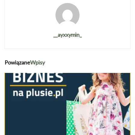
__ayxxymin_
Powiązane
Wpisy