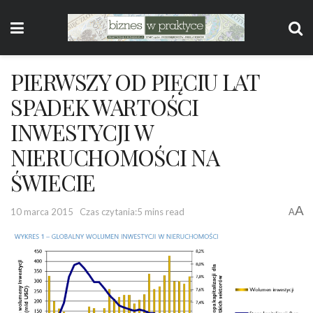
PIERWSZY OD PIĘCIU LAT
SPADEK WARTOŚCI
INWESTYCJI W
NIERUCHOMOŚCI NA
ŚWIECIE
A
10 marca 2015
Czas czytania:5 mins read
A