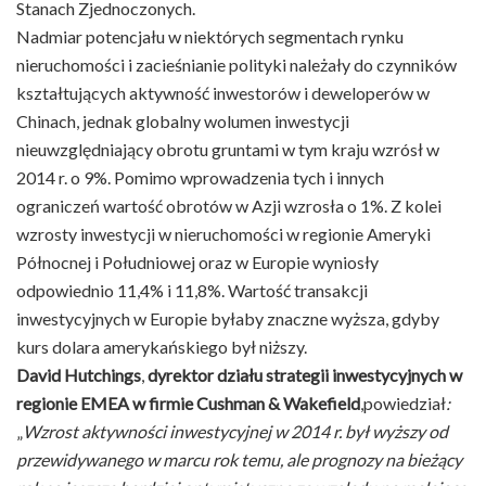
Stanach Zjednoczonych.
Nadmiar potencjału w niektórych segmentach rynku
nieruchomości i zacieśnianie polityki należały do czynników
kształtujących aktywność inwestorów i deweloperów w
Chinach, jednak globalny wolumen inwestycji
nieuwzględniający obrotu gruntami w tym kraju wzrósł w
2014 r. o 9%. Pomimo wprowadzenia tych i innych
ograniczeń wartość obrotów w Azji wzrosła o 1%. Z kolei
wzrosty inwestycji w nieruchomości w regionie Ameryki
Północnej i Południowej oraz w Europie wyniosły
odpowiednio 11,4% i 11,8%. Wartość transakcji
inwestycyjnych w Europie byłaby znaczne wyższa, gdyby
kurs dolara amerykańskiego był niższy.
David Hutchings
,
dyrektor działu strategii inwestycyjnych w
regionie EMEA w firmie Cushman & Wakefield
,powiedział
:
„
Wzrost aktywności inwestycyjnej w 2014 r. był wyższy od
przewidywanego w marcu rok temu, ale prognozy na bieżący