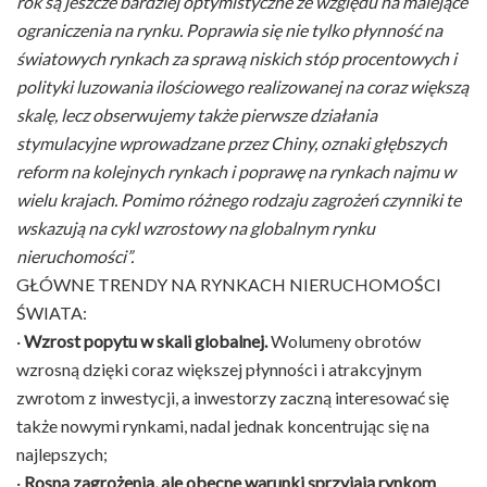
rok są jeszcze bardziej optymistyczne ze względu na malejące
ograniczenia na rynku. Poprawia się nie tylko płynność na
światowych rynkach za sprawą niskich stóp procentowych i
polityki luzowania ilościowego realizowanej na coraz większą
skalę, lecz obserwujemy także pierwsze działania
stymulacyjne wprowadzane przez Chiny, oznaki głębszych
reform na kolejnych rynkach i poprawę na rynkach najmu w
wielu krajach. Pomimo różnego rodzaju zagrożeń czynniki te
wskazują na cykl wzrostowy na globalnym rynku
nieruchomości”.
GŁÓWNE TRENDY NA RYNKACH NIERUCHOMOŚCI
ŚWIATA:
·
Wzrost popytu w skali globalnej.
Wolumeny obrotów
wzrosną dzięki coraz większej płynności i atrakcyjnym
zwrotom z inwestycji, a inwestorzy zaczną interesować się
także nowymi rynkami, nadal jednak koncentrując się na
najlepszych;
·
Rosną zagrożenia, ale obecne warunki sprzyjają rynkom