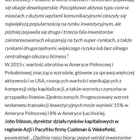
się okazje deweloperskie. Początkowo aktywa typu core w
miastach z dużymi węzłami komunikacyjnymi cieszyły się
największą popularnością na rynku inwestycyjnym, ale
później pojawiła się druga i trzecia fala inwestorów
zainteresowanych ekspansją na tych super-rynkach, a także
rynkami drugorzędnymi, większego ryzyka lub bez silnego
centralnego obszaru biznesu”.
W 2015 r. wartość obrotów w Ameryce Północnej i
Południowej znacząco wzrośnie, głównie za sprawą większej
aktywności w USA, rosnących wartości wynikających z
kompresji stóp kapitalizacji, a także wzrostu czynszów w
przypadku Stanów Zjednoczonych. Prognozowany wzrost
wolumenu transakcji inwestycyjnych może wynieść 15% w
Ameryce Północnej i 8% w Ameryce Łacińskiej.
John Stinson, dyrektor działu rynków kapitałowych w
regionie Azji i Pacyfiku firmy Cushman & Wakefield,
powiedział:
„Ogólnie rzecz biorąc popyt wśród inwestorów