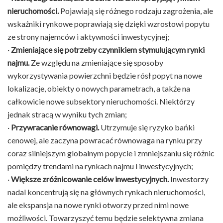
nieruchomości.
Pojawiają się różnego rodzaju zagrożenia, ale
wskaźniki rynkowe poprawiają się dzięki wzrostowi popytu
ze strony najemców i aktywności inwestycyjnej;
·
Zmieniające się potrzeby czynnikiem stymulującym rynki
najmu.
Ze względu na zmieniające się sposoby
wykorzystywania powierzchni będzie rósł popyt na nowe
lokalizacje, obiekty o nowych parametrach, a także na
całkowicie nowe subsektory nieruchomości. Niektórzy
jednak stracą w wyniku tych zmian;
·
Przywracanie równowagi.
Utrzymuje się ryzyko bańki
cenowej, ale zaczyna powracać równowaga na rynku przy
coraz silniejszym globalnym popycie i zmniejszaniu się różnic
pomiędzy trendami na rynkach najmu i inwestycyjnych;
·
Większe zróżnicowanie celów inwestycyjnych.
Inwestorzy
nadal koncentrują się na głównych rynkach nieruchomości,
ale ekspansja na nowe rynki otworzy przed nimi nowe
możliwości. Towarzyszyć temu będzie selektywna zmiana