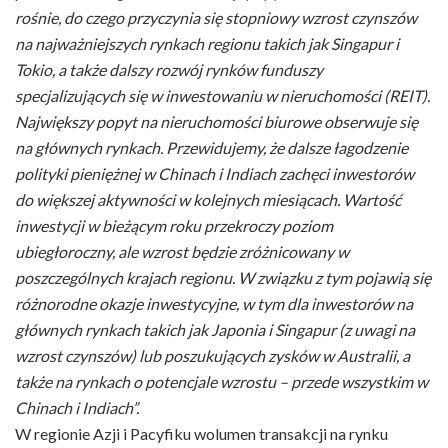
rośnie, do czego przyczynia się stopniowy wzrost czynszów
na najważniejszych rynkach regionu takich jak Singapur i
Tokio, a także dalszy rozwój rynków funduszy
specjalizujących się w inwestowaniu w nieruchomości (REIT).
Największy popyt na nieruchomości biurowe obserwuje się
na głównych rynkach. Przewidujemy, że dalsze łagodzenie
polityki pieniężnej w Chinach i Indiach zachęci inwestorów
do większej aktywności w kolejnych miesiącach. Wartość
inwestycji w bieżącym roku przekroczy poziom
ubiegłoroczny, ale wzrost będzie zróżnicowany w
poszczególnych krajach regionu. W związku z tym pojawią się
różnorodne okazje inwestycyjne, w tym dla inwestorów na
głównych rynkach takich jak Japonia i Singapur (z uwagi na
wzrost czynszów) lub poszukujących zysków w Australii, a
także na rynkach o potencjale wzrostu – przede wszystkim w
Chinach i Indiach”.
W regionie Azji i Pacyfiku wolumen transakcji na rynku