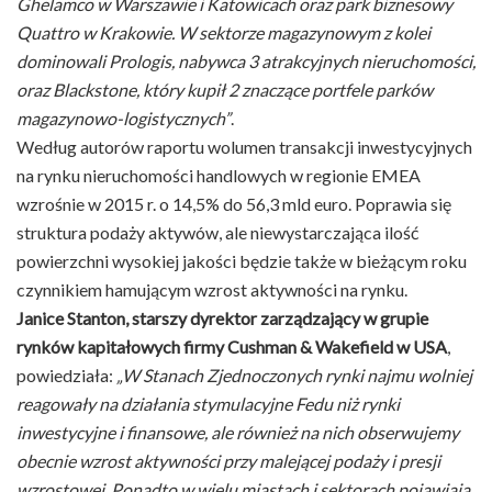
Ghelamco w Warszawie i Katowicach oraz park biznesowy
Quattro w Krakowie. W sektorze magazynowym z kolei
dominowali Prologis, nabywca 3 atrakcyjnych nieruchomości,
oraz Blackstone, który kupił 2 znaczące portfele parków
magazynowo-logistycznych”
.
Według autorów raportu wolumen transakcji inwestycyjnych
na rynku nieruchomości handlowych w regionie EMEA
wzrośnie w 2015 r. o 14,5% do 56,3 mld euro. Poprawia się
struktura podaży aktywów, ale niewystarczająca ilość
powierzchni wysokiej jakości będzie także w bieżącym roku
czynnikiem hamującym wzrost aktywności na rynku.
Janice Stanton, starszy dyrektor zarządzający w grupie
rynków kapitałowych firmy Cushman & Wakefield w USA
,
powiedziała:
„W Stanach Zjednoczonych rynki najmu wolniej
reagowały na działania stymulacyjne Fedu niż rynki
inwestycyjne i finansowe, ale również na nich obserwujemy
obecnie wzrost aktywności przy malejącej podaży i presji
wzrostowej. Ponadto w wielu miastach i sektorach pojawiają